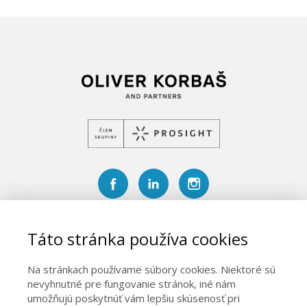
Prihláste sa do nášho newslettera a získajte cenné rady a tipy
Táto stránka používa cookies
ako zo svojich peňazí vyťažiť čo najviac.
Na stránkach používame súbory cookies. Niektoré sú
nevyhnutné pre fungovanie stránok, iné nám
umožňujú poskytnúť vám lepšiu skúsenosť pri