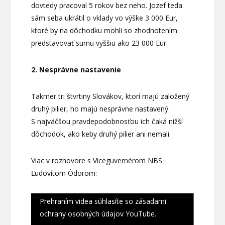
dovtedy pracoval 5 rokov bez neho. Jozef teda
sám seba ukrátil o vklady vo výške 3 000 Eur,
ktoré by na dôchodku mohli so zhodnotením
predstavovať sumu vyššiu ako 23 000 Eur.
2. Nesprávne nastavenie
Takmer tri štvrtiny Slovákov, ktorí majú založený
druhý pilier, ho majú nesprávne nastavený.
S najväčšou pravdepodobnosťou ich čaká nižší
dôchodok, ako keby druhý pilier ani nemali.
Viac v rozhovore s Viceguvernérom NBS
Ľudovítom Ódorom:
Prehraním videa súhlasíte so zásadami
ochrany osobných údajov YouTube.