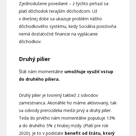
Zjednodušene povedané – z týchto peňazí sa
platí dôchodok terajším dôchodcom. Už
v dnešnej dobe sa ukazuje problém nášho
dôchodkového systému, kedy Sociálna poisťovňa
nemá dostatočné financie na vyplácanie
dôchodkov.
Druhý pilier
Štát nám momentálne
umožňuje využiť vstup
do druhého piliera.
Druhý pilier je tvorený taktiež z odvodov
zamestnanca. Akonáhle ho máme aktivovaný, tak
sa odvody prerozdelia medzi prvý a druhý pilier.
Teda do prvého nám momentálne poputuje 13%
a do druhého 5% z hrubej mzdy. (Platí pre rok
2020). Je to v podstate
benefit od štátu, ktorý