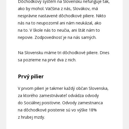
Dôchodkový systém na Slovensku nefunguje tak,
ako by mohol. Väčšina z nás, Slovákov, má
nesprávne nastavené dôchodkové piliere. Nikto
nás na to neupozornil ani nám neukázal, ako
na to. V škole nás to neučia, ani štát nám to
nepovie. Zodpovednosť je na nás samých.
Na Slovensku máme tri dôchodkové piliere. Dnes
sa pozrieme na prvé dva z nich.
Prvý pilier
V prvom pilieri je takmer každý občan Slovenska,
za ktorého zamestnávateľ odvádza odvody
do Sociálnej poisťovne. Odvody zamestnanca
na dôchodkové poistenie sú vo výške 18%
z hrubej mzdy.