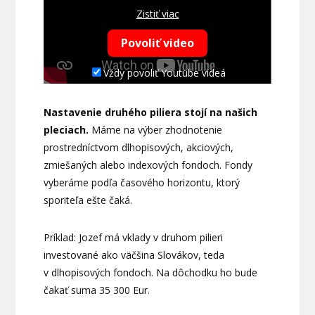
Zistiť viac
Povoliť video
Vždy povoliť Youtube videá
Nastavenie druhého piliera stojí na našich
pleciach.
Máme na výber zhodnotenie
prostredníctvom dlhopisových, akciových,
zmiešaných alebo indexových fondoch. Fondy
vyberáme podľa časového horizontu, ktorý
sporiteľa ešte čaká.
Príklad: Jozef má vklady v druhom pilieri
investované ako väčšina Slovákov, teda
v dlhopisových fondoch. Na dôchodku ho bude
čakať suma 35 300 Eur.