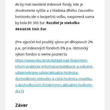
Ak by mal navolené indexové fondy, kde je
zhodnotenie vyššie a z hľadiska dlhého časového
horizontu ide o bezpečnú voľbu, nasporená suma
by bola 89 300 Eur.
Rozdiel je niekoľko
desiatok tisíc Eur.
(Pre výpočet bol použitý výnos pri dlhopisoch 2%
p.a., pri indexových fondoch 6% p.a. Historický
výkon fondov si vieme pozrieť tu
https://www.nbs.sk/sk/dohlad-nad-financnym-
trhom-prakticke-informacie/publikacie-a-vybrane-
udaje/vybrane-udaje/aktualna-hodnota-
dochodkovej-jednotky-a-cista-hodnota-majetku-
v-dochodkovom-fonde/vyvoj-aktualnej-hodnoty-
dss1
)
Záver