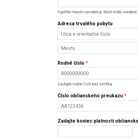
Vyplňte miesto narodenia, ktoré máte uvedené
Adresa trvalého pobytu
A
d
d
C
r
i
e
Rodné číslo
*
t
s
y
s
L
i
Zadajte rodné číslo bez lomítka.
n
e
Číslo občianskeho preukazu
*
1
Zadajte koniec platnosti občians