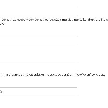
 domácnosti. Za osobu v domácnosti sa považuje manžel/manželka, druh/družka a
uje.
ám mala banka strhávať splátku hypotéky. Odporúčam niekoľko dní po výplate.