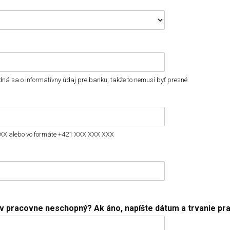
ná sa o informatívny údaj pre banku, takže to nemusí byť presné.
 XXX alebo vo formáte +421 XXX XXX XXX
ov pracovne neschopný? Ak áno, napíšte dátum a trvanie pr