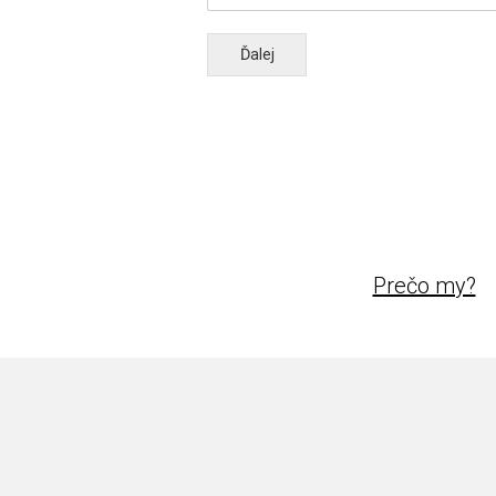
Ďalej
Prečo my?