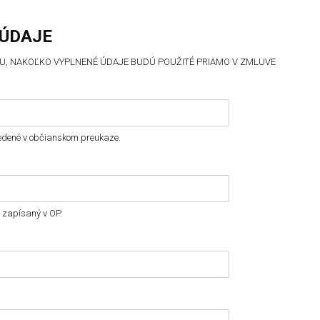
 ÚDAJE
OU, NAKOĽKO VYPLNENÉ ÚDAJE BUDÚ POUŽITÉ PRIAMO V ZMLUVE
vedené v občianskom preukaze.
e zapísaný v OP.