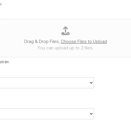
g
u
i
o
n
Drag & Drop Files,
Choose Files to Upload
You can upload up to 2 files.
strán.