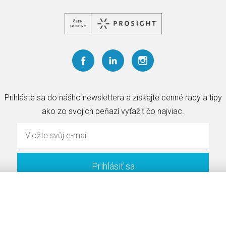
Prihláste sa do nášho newslettera a získajte cenné rady a tipy
ako zo svojich peňazí vyťažiť čo najviac.
Prihlásiť sa
Ochrana osobných údajov
(C) Copyright 2020 Oliver Korbaš. Všetky práva vyhradené.