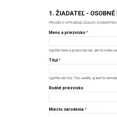
1. ŽIADATEĽ - OSOBNÉ
PROSÍM O VYPLNENIE ÚDAJOV S DIAKRITIK
Meno a priezvisko
*
Vyplňte meno a priezvisko tak, ako ho máte u
Titul
*
Vyplňte váš titul. Titul uveďte, aj keď ho nemát
Rodné priezvisko
Miesto narodenia
*